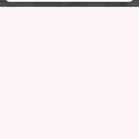
Lavere
strømutgifter
uten å ofre
komforten
La systemet styre lading, varme og strøm når strømmen er billigst.
Reduser nettleien og bruk mindre energi uten å endre vanene dine.
Velg pakke
Se hvordan det fungerer
Kompatibel med ledende systemer