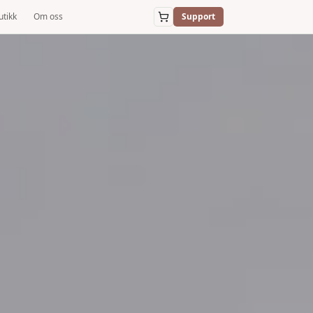
utikk
Om oss
Support