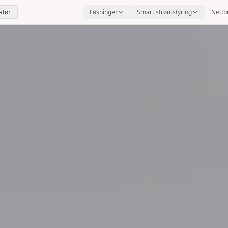
latør
Løsninger
Smart strømstyring
Nettb