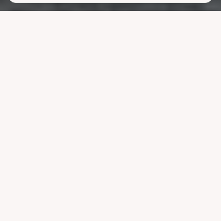
Lavere
strømutgifter
uten å ofre
komforten
La systemet styre lading, varme og strøm når strømmen er billigst.
Reduser nettleien og bruk mindre energi uten å endre vanene dine.
Velg pakke
Se hvordan det fungerer
Kompatibel med ledende systemer