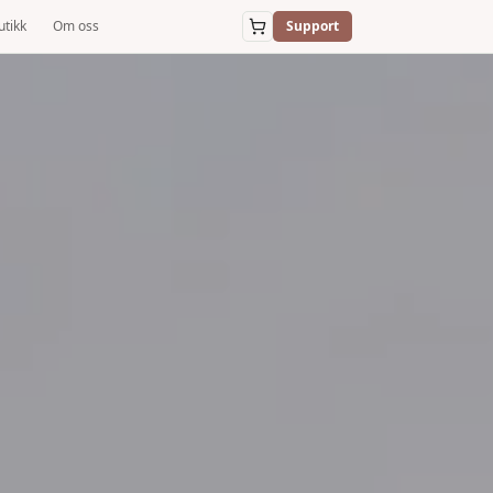
utikk
Om oss
Support