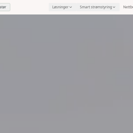
latør
Løsninger
Smart strømstyring
Nettb