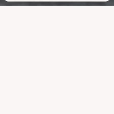
Lavere
strømutgifter
uten å ofre
komforten
La systemet styre lading, varme og strøm når strømmen er billigst.
Reduser nettleien og bruk mindre energi uten å endre vanene dine.
Velg pakke
Se hvordan det fungerer
Kompatibel med ledende systemer