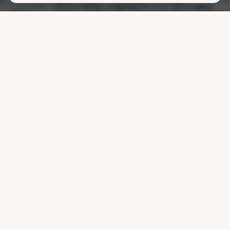
Lavere
strømutgifter
uten å ofre
komforten
La systemet styre lading, varme og strøm når strømmen er billigst.
Reduser nettleien og bruk mindre energi uten å endre vanene dine.
Velg pakke
Se hvordan det fungerer
Kompatibel med ledende systemer