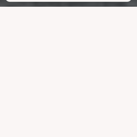
Lavere
strømutgifter
uten å ofre
komforten
La systemet styre lading, varme og strøm når strømmen er billigst.
Reduser nettleien og bruk mindre energi uten å endre vanene dine.
Velg pakke
Se hvordan det fungerer
Kompatibel med ledende systemer