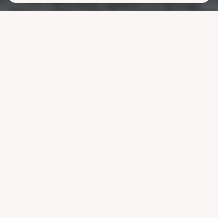
Lavere
strømutgifter
uten å ofre
komforten
La systemet styre lading, varme og strøm når strømmen er billigst.
Reduser nettleien og bruk mindre energi uten å endre vanene dine.
Velg pakke
Se hvordan det fungerer
Kompatibel med ledende systemer