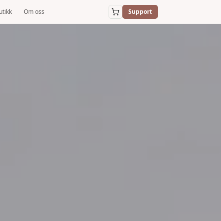
utikk
Om oss
Support