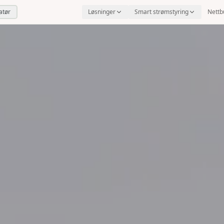
latør
Løsninger
Smart strømstyring
Nettb