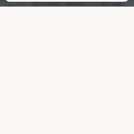
Lavere
strømutgifter
uten å ofre
komforten
La systemet styre lading, varme og strøm når strømmen er billigst.
Reduser nettleien og bruk mindre energi uten å endre vanene dine.
Velg pakke
Se hvordan det fungerer
Kompatibel med ledende systemer