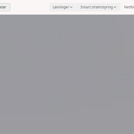
latør
Løsninger
Smart strømstyring
Nettb