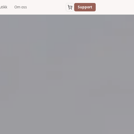
utikk
Om oss
Support