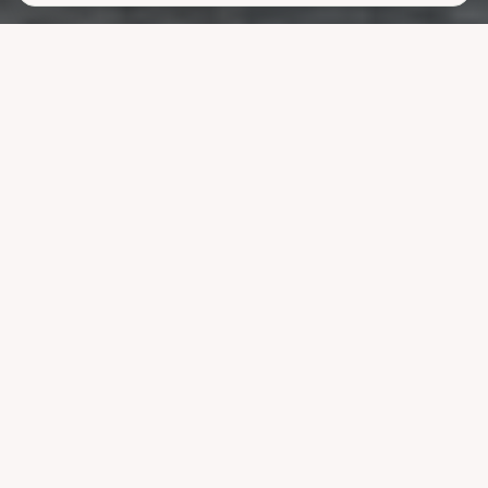
Lavere
strømutgifter
uten å ofre
komforten
La systemet styre lading, varme og strøm når strømmen er billigst.
Reduser nettleien og bruk mindre energi uten å endre vanene dine.
Velg pakke
Se hvordan det fungerer
Kompatibel med ledende systemer