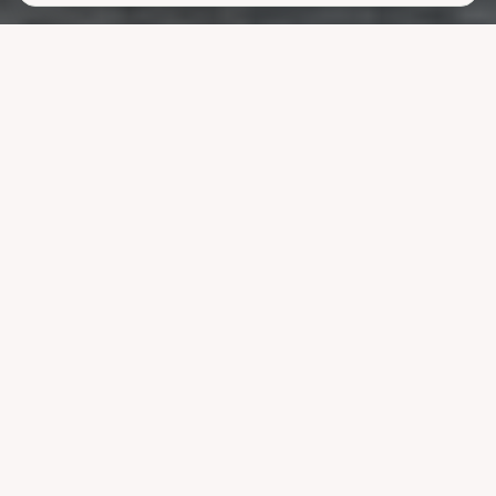
Lavere
strømutgifter
uten å ofre
komforten
La systemet styre lading, varme og strøm når strømmen er billigst.
Reduser nettleien og bruk mindre energi uten å endre vanene dine.
Velg pakke
Se hvordan det fungerer
Kompatibel med ledende systemer