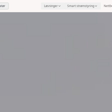
latør
Løsninger
Smart strømstyring
Nettb