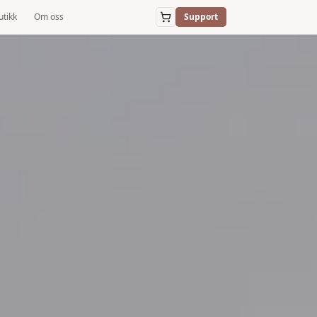
utikk
Om oss
Support