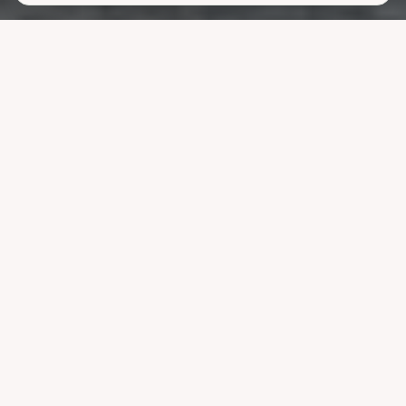
Lavere
strømutgifter
uten å ofre
komforten
La systemet styre lading, varme og strøm når strømmen er billigst.
Reduser nettleien og bruk mindre energi uten å endre vanene dine.
Velg pakke
Se hvordan det fungerer
Kompatibel med ledende systemer