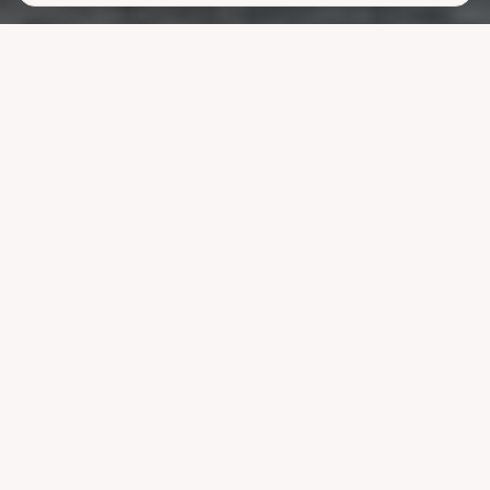
Lavere
strømutgifter
uten å ofre
komforten
La systemet styre lading, varme og strøm når strømmen er billigst.
Reduser nettleien og bruk mindre energi uten å endre vanene dine.
Velg pakke
Se hvordan det fungerer
Kompatibel med ledende systemer