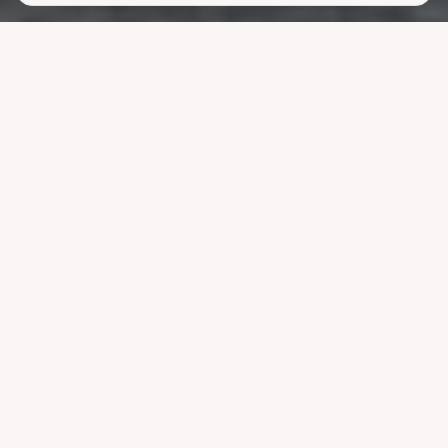
Lavere
strømutgifter
uten å ofre
komforten
La systemet styre lading, varme og strøm når strømmen er billigst.
Reduser nettleien og bruk mindre energi uten å endre vanene dine.
Velg pakke
Se hvordan det fungerer
Kompatibel med ledende systemer