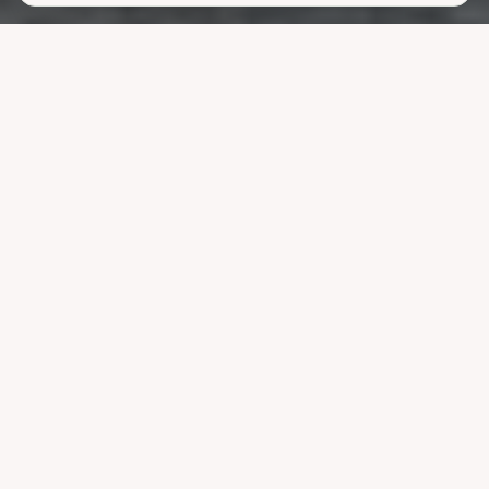
Lavere
strømutgifter
uten å ofre
komforten
La systemet styre lading, varme og strøm når strømmen er billigst.
Reduser nettleien og bruk mindre energi uten å endre vanene dine.
Velg pakke
Se hvordan det fungerer
Kompatibel med ledende systemer