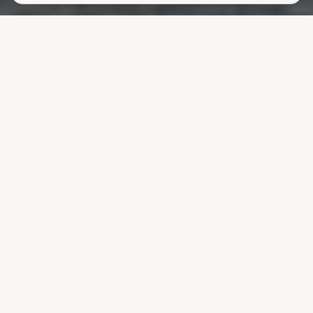
Lavere
strømutgifter
uten å ofre
komforten
La systemet styre lading, varme og strøm når strømmen er billigst.
Reduser nettleien og bruk mindre energi uten å endre vanene dine.
Velg pakke
Se hvordan det fungerer
Kompatibel med ledende systemer