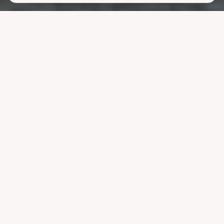
Lavere
strømutgifter
uten å ofre
komforten
La systemet styre lading, varme og strøm når strømmen er billigst.
Reduser nettleien og bruk mindre energi uten å endre vanene dine.
Velg pakke
Se hvordan det fungerer
Kompatibel med ledende systemer