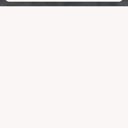
Lavere
strømutgifter
uten å ofre
komforten
La systemet styre lading, varme og strøm når strømmen er billigst.
Reduser nettleien og bruk mindre energi uten å endre vanene dine.
Velg pakke
Se hvordan det fungerer
Kompatibel med ledende systemer