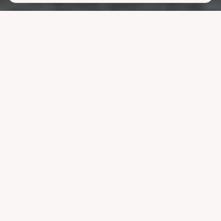
Lavere
strømutgifter
uten å ofre
komforten
La systemet styre lading, varme og strøm når strømmen er billigst.
Reduser nettleien og bruk mindre energi uten å endre vanene dine.
Velg pakke
Se hvordan det fungerer
Kompatibel med ledende systemer