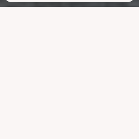
Lavere
strømutgifter
uten å ofre
komforten
La systemet styre lading, varme og strøm når strømmen er billigst.
Reduser nettleien og bruk mindre energi uten å endre vanene dine.
Velg pakke
Se hvordan det fungerer
Kompatibel med ledende systemer