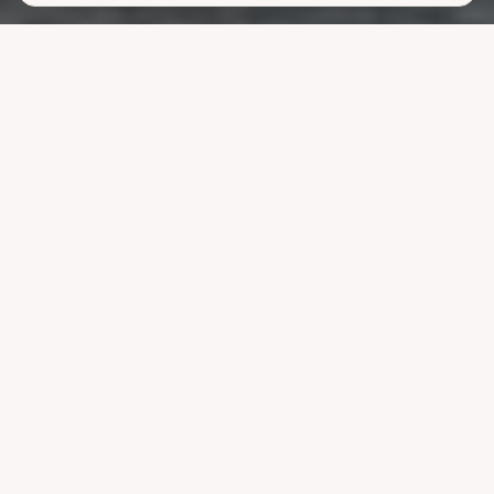
Lavere
strømutgifter
uten å ofre
komforten
La systemet styre lading, varme og strøm når strømmen er billigst.
Reduser nettleien og bruk mindre energi uten å endre vanene dine.
Velg pakke
Se hvordan det fungerer
Kompatibel med ledende systemer