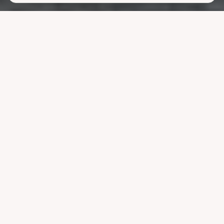
Lavere
strømutgifter
uten å ofre
komforten
La systemet styre lading, varme og strøm når strømmen er billigst.
Reduser nettleien og bruk mindre energi uten å endre vanene dine.
Velg pakke
Se hvordan det fungerer
Kompatibel med ledende systemer