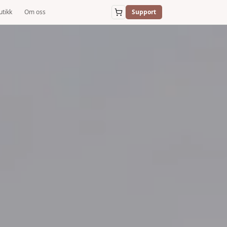
utikk
Om oss
Support