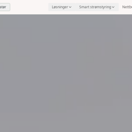
latør
Løsninger
Smart strømstyring
Nettb