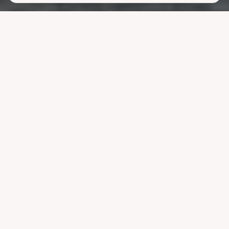
Lavere
strømutgifter
uten å ofre
komforten
La systemet styre lading, varme og strøm når strømmen er billigst.
Reduser nettleien og bruk mindre energi uten å endre vanene dine.
Velg pakke
Se hvordan det fungerer
Kompatibel med ledende systemer