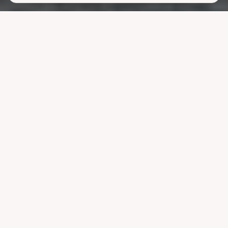
Lavere
strømutgifter
uten å ofre
komforten
La systemet styre lading, varme og strøm når strømmen er billigst.
Reduser nettleien og bruk mindre energi uten å endre vanene dine.
Velg pakke
Se hvordan det fungerer
Kompatibel med ledende systemer