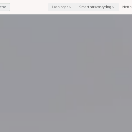
latør
Løsninger
Smart strømstyring
Nettb