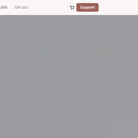
utikk
Om oss
Support