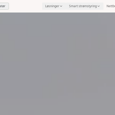
latør
Løsninger
Smart strømstyring
Nettb