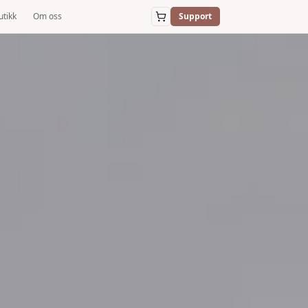
utikk
Om oss
Support