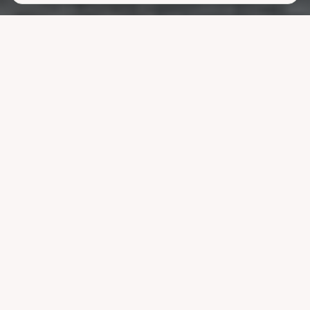
Lavere
strømutgifter
uten å ofre
komforten
La systemet styre lading, varme og strøm når strømmen er billigst.
Reduser nettleien og bruk mindre energi uten å endre vanene dine.
Velg pakke
Se hvordan det fungerer
Kompatibel med ledende systemer