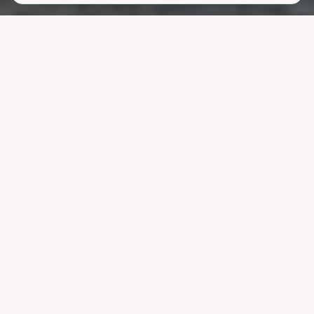
Lavere
strømutgifter
uten å ofre
komforten
La systemet styre lading, varme og strøm når strømmen er billigst.
Reduser nettleien og bruk mindre energi uten å endre vanene dine.
Velg pakke
Se hvordan det fungerer
Kompatibel med ledende systemer