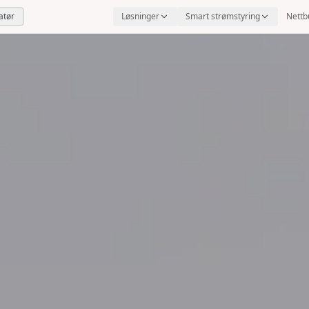
latør
Løsninger
Smart strømstyring
Nettb