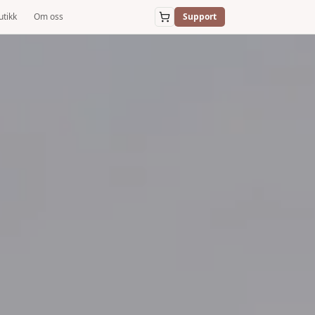
utikk
Om oss
Support